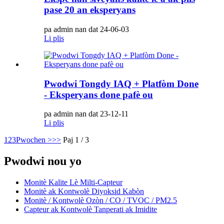
pase 20 an eksperyans
pa admin nan dat 24-06-03
Li plis
Pwodwi Tongdy IAQ + Platfòm Done
- Eksperyans done pafè ou
pa admin nan dat 23-12-11
Li plis
1
2
3
Pwochen >
>>
Paj 1 / 3
Pwodwi nou yo
Monitè Kalite Lè Milti-Capteur
Monitè ak Kontwolè Diyoksid Kabòn
Monitè / Kontwolè Ozòn / CO / TVOC / PM2.5
Capteur ak Kontwolè Tanperati ak Imidite