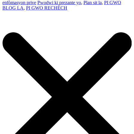
enfòmasyon prive
Pwodwi ki prezante yo
,
Plan sit la
,
PI GWO
BLOG LA
,
PI GWO RECHÈCH