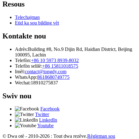
Resous
Telechajman
Etid ka sou bilding vèt
Kontakte nou
Adrès:
Building #8, No.9 Dijin Rd, Haidian District, Beijing
100095, Lachin
Telefòn:
+86 10 5973 8939-8032
Telefòn selilè:
+86 15811018575
Imèl:
contact@tongdy.com
WhatsApp:
8618680749775
Wechat:
18910275837
Swiv nou
Facebook
Twitter
LinkedIn
Youtube
© Dwa otè - 2010-2026 : Tout dwa rezève.
Règleman sou