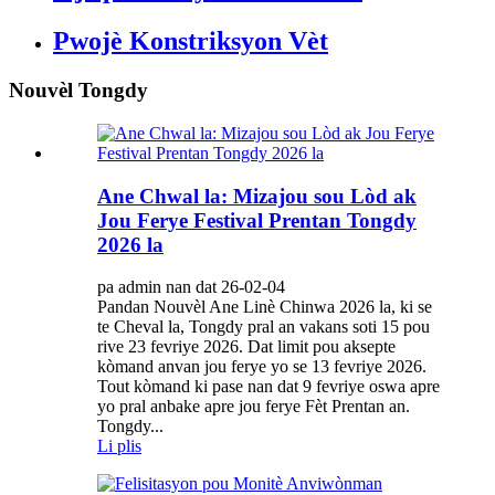
Pwojè Konstriksyon Vèt
Nouvèl Tongdy
Ane Chwal la: Mizajou sou Lòd ak
Jou Ferye Festival Prentan Tongdy
2026 la
pa admin nan dat 26-02-04
Pandan Nouvèl Ane Linè Chinwa 2026 la, ki se
te Cheval la, Tongdy pral an vakans soti 15 pou
rive 23 fevriye 2026. Dat limit pou aksepte
kòmand anvan jou ferye yo se 13 fevriye 2026.
Tout kòmand ki pase nan dat 9 fevriye oswa apre
yo pral anbake apre jou ferye Fèt Prentan an.
Tongdy...
Li plis