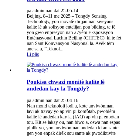
pa admin nan dat 25-05-14
Beijing, 8–11 me 2025 – Tongdy Sensing
Technology, yon inovatè dirijan nan siveyans
kalite lè ak solisyon entelijan pou bilding, te fè
yon gwo enpresyon nan 27yèm Ekspozisyon
Entènasyonal Lachin Beijing (CHITEC), ki te fèt
nan Sant Konvansyon Nasyonal la. Avèk tèm
ane sa a, “Teknol...
Li plis
Poukisa chwazi monitè kalite lè
andedan kay la Tongdy?
pa admin nan dat 25-04-16
Nan mond teknoloji jodi a, kote anviwònman
lavi ak travay yo ap vin pi konfòtab, pwoblèm
kalite lè andedan kay la (IAQ) ap vin pi enpòtan
tou. Kit se lakay ou, nan biwo a, oswa nan espas
piblik yo, yon anviwònman andedan ki an sante
gen yon enpak dirèk sou sante ak pwodiktivite