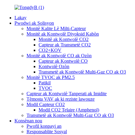
Lakay
Pwodwi ak Solisyon
Monitè Kalite Lè Milti-Capteur
Monitè ak Kontwolè Diyoksid Kabòn
Monitè ak Kontwolè CO2
Capteur ak Transmetè CO2
CO2+KOV
Monitè ak Kontwolè CO ak Ozòn
Capteur ak Kontwolè CO
Kontwolè Ozòn
Transmetè ak Kontwolè Multi-Gaz CO ak O3
Monitè TVOC ak PM2.5
Patikil
TVOC
Capteur ak Kontwolè Tanperati ak Imidite
Tèmosta VAV ak ki reziste lawouze
Modil Capteur CO2
Modil CO2 Telaire (Amphenol)
Transmetè ak Kontwolè Multi-Gaz CO ak O3
Konsènan nou
Pwofil konpayi an
Responsablite Sosyal