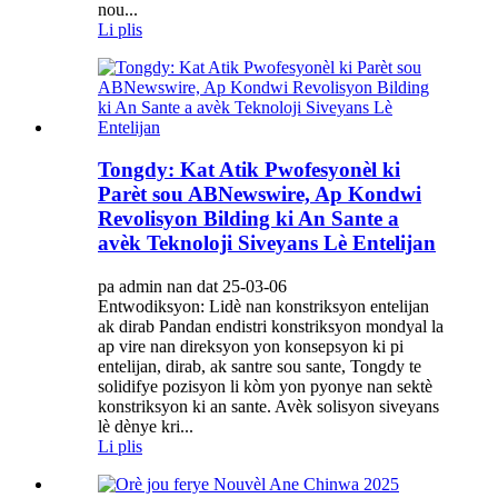
nou...
Li plis
Tongdy: Kat Atik Pwofesyonèl ki
Parèt sou ABNewswire, Ap Kondwi
Revolisyon Bilding ki An Sante a
avèk Teknoloji Siveyans Lè Entelijan
pa admin nan dat 25-03-06
Entwodiksyon: Lidè nan konstriksyon entelijan
ak dirab Pandan endistri konstriksyon mondyal la
ap vire nan direksyon yon konsepsyon ki pi
entelijan, dirab, ak santre sou sante, Tongdy te
solidifye pozisyon li kòm yon pyonye nan sektè
konstriksyon ki an sante. Avèk solisyon siveyans
lè dènye kri...
Li plis