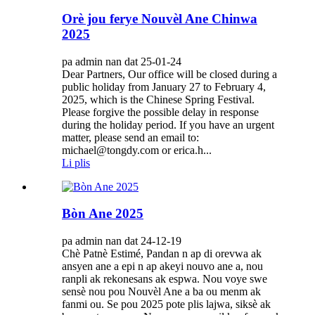
Orè jou ferye Nouvèl Ane Chinwa
2025
pa admin nan dat 25-01-24
Dear Partners, Our office will be closed during a
public holiday from January 27 to February 4,
2025, which is the Chinese Spring Festival.
Please forgive the possible delay in response
during the holiday period. If you have an urgent
matter, please send an email to:
michael@tongdy.com or erica.h...
Li plis
Bòn Ane 2025
pa admin nan dat 24-12-19
Chè Patnè Estimé, Pandan n ap di orevwa ak
ansyen ane a epi n ap akeyi nouvo ane a, nou
ranpli ak rekonesans ak espwa. Nou voye swe
sensè nou pou Nouvèl Ane a ba ou menm ak
fanmi ou. Se pou 2025 pote plis lajwa, siksè ak