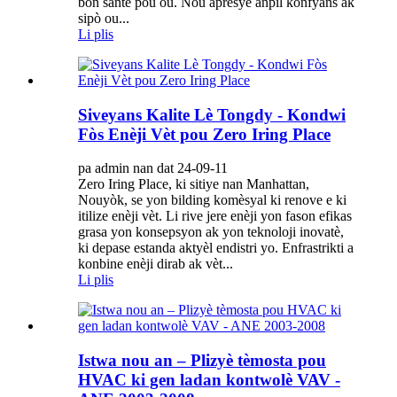
bon sante pou ou. Nou apresye anpil konfyans ak
sipò ou...
Li plis
Siveyans Kalite Lè Tongdy - Kondwi
Fòs Enèji Vèt pou Zero Iring Place
pa admin nan dat 24-09-11
Zero Iring Place, ki sitiye nan Manhattan,
Nouyòk, se yon bilding komèsyal ki renove e ki
itilize enèji vèt. Li rive jere enèji yon fason efikas
grasa yon konsepsyon ak yon teknoloji inovatè,
ki depase estanda aktyèl endistri yo. Enfrastrikti a
konbine enèji dirab ak vèt...
Li plis
Istwa nou an – Plizyè tèmosta pou
HVAC ki gen ladan kontwolè VAV -