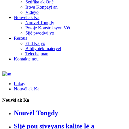
Sètifika ak Onè
Istwa Konpayi an
Videyo
Nouvèl ak Ka
Nouvèl Tongdy
Pwojè Konstriksyon Vèt
Sijè pwodwi yo
Resous
Etid Ka yo
Bibliyotèk materyèl
Telechajman
Kontakte nou
Lakay
Nouvèl ak Ka
Nouvèl ak Ka
Nouvèl Tongdy
Sijè pou siveyans kalite lè a