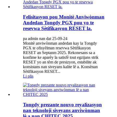
Felisitasyon pou Monitè Anviwònman
Andedan Tongdy PGX pou yo te
resevwa Sètifikasyon RESET la.
pa admin nan dat 25-09-24
Monitè anviwònman andedan kay la Tongdy
PGX te ofisyèlman resevwa Sètifikasyon
RESET an Septanm 2025. Rekonesans sa a
konfime ke aparèy la satisfè tout egzijans strik
RESET yo an tèm de presizyon, estabilite ak
konsistans nan siveyans kalite lè a. Konsènan
Sètifikasyon RESET...
Li plis
Tongdy prezante nouvo reyalizasyon
nan teknoloji siveyans anviwònman
lè a nan CHITEC 2025