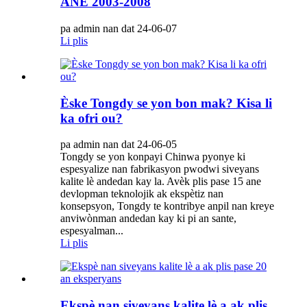
ANE 2003-2008
pa admin nan dat 24-06-07
Li plis
Èske Tongdy se yon bon mak? Kisa li
ka ofri ou?
pa admin nan dat 24-06-05
Tongdy se yon konpayi Chinwa pyonye ki
espesyalize nan fabrikasyon pwodwi siveyans
kalite lè andedan kay la. Avèk plis pase 15 ane
devlopman teknolojik ak ekspètiz nan
konsepsyon, Tongdy te kontribye anpil nan kreye
anviwònman andedan kay ki pi an sante,
espesyalman...
Li plis
Ekspè nan siveyans kalite lè a ak plis