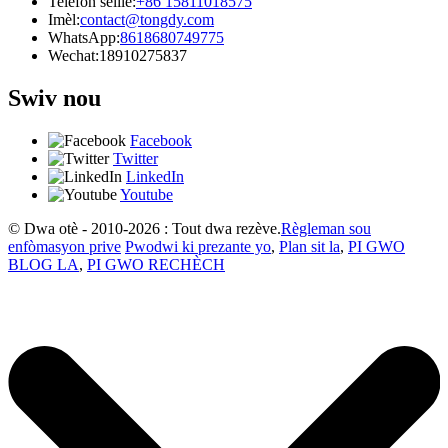
Telefòn selilè:
+86 15811018575
Imèl:
contact@tongdy.com
WhatsApp:
8618680749775
Wechat:
18910275837
Swiv nou
Facebook
Twitter
LinkedIn
Youtube
© Dwa otè - 2010-2026 : Tout dwa rezève.
Règleman sou
enfòmasyon prive
Pwodwi ki prezante yo
,
Plan sit la
,
PI GWO
BLOG LA
,
PI GWO RECHÈCH