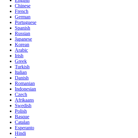
English
Chinese
French
German
Portuguese
Spanish
Russian
Japanese
Korean
Arabic
Irish
Greek
Turkish
Italian
Danish
Romanian
Indonesian
Czech
Afrikaans
Swedish
Polish
Basque
Catalan
Esperanto
Hindi