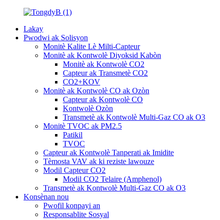
Lakay
Pwodwi ak Solisyon
Monitè Kalite Lè Milti-Capteur
Monitè ak Kontwolè Diyoksid Kabòn
Monitè ak Kontwolè CO2
Capteur ak Transmetè CO2
CO2+KOV
Monitè ak Kontwolè CO ak Ozòn
Capteur ak Kontwolè CO
Kontwolè Ozòn
Transmetè ak Kontwolè Multi-Gaz CO ak O3
Monitè TVOC ak PM2.5
Patikil
TVOC
Capteur ak Kontwolè Tanperati ak Imidite
Tèmosta VAV ak ki reziste lawouze
Modil Capteur CO2
Modil CO2 Telaire (Amphenol)
Transmetè ak Kontwolè Multi-Gaz CO ak O3
Konsènan nou
Pwofil konpayi an
Responsablite Sosyal