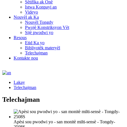
Sètifika ak Onè
Istwa Konpayi an
Videyo
Nouvèl ak Ka
Nouvèl Tongdy
Pwojè Konstriksyon Vèt
Sijè pwodwi yo
Resous
Etid Ka yo
Bibliyotèk materyèl
Telechajman
Kontakte nou
Lakay
Telechajman
Telechajman
Apèsi sou pwodwi yo - san monitè milti-sensè - Tongdy-
2508S