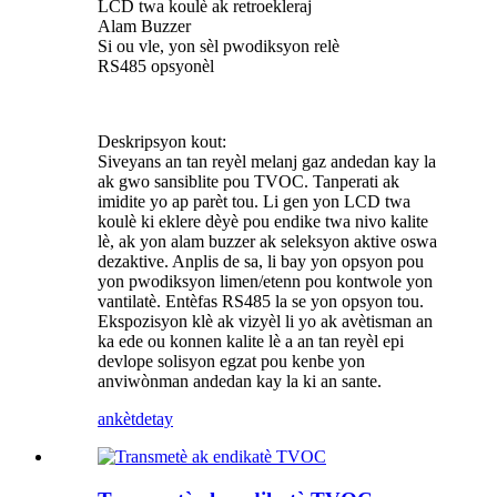
LCD twa koulè ak retroekleraj
Alam Buzzer
Si ou vle, yon sèl pwodiksyon relè
RS485 opsyonèl
Deskripsyon kout:
Siveyans an tan reyèl melanj gaz andedan kay la
ak gwo sansiblite pou TVOC. Tanperati ak
imidite yo ap parèt tou. Li gen yon LCD twa
koulè ki eklere dèyè pou endike twa nivo kalite
lè, ak yon alam buzzer ak seleksyon aktive oswa
dezaktive. Anplis de sa, li bay yon opsyon pou
yon pwodiksyon limen/etenn pou kontwole yon
vantilatè. Entèfas RS485 la se yon opsyon tou.
Ekspozisyon klè ak vizyèl li yo ak avètisman an
ka ede ou konnen kalite lè a an tan reyèl epi
devlope solisyon egzat pou kenbe yon
anviwònman andedan kay la ki an sante.
ankèt
detay