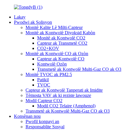
Lakay
Pwodwi ak Solisyon
Monitè Kalite Lè Milti-Capteur
Monitè ak Kontwolè Diyoksid Kabòn
Monitè ak Kontwolè CO2
Capteur ak Transmetè CO2
CO2+KOV
Monitè ak Kontwolè CO ak Ozòn
Capteur ak Kontwolè CO
Kontwolè Ozòn
Transmetè ak Kontwolè Multi-Gaz CO ak O3
Monitè TVOC ak PM2.5
Patikil
TVOC
Capteur ak Kontwolè Tanperati ak Imidite
Tèmosta VAV ak ki reziste lawouze
Modil Capteur CO2
Modil CO2 Telaire (Amphenol)
Transmetè ak Kontwolè Multi-Gaz CO ak O3
Konsènan nou
Pwofil konpayi an
Responsablite Sosyal