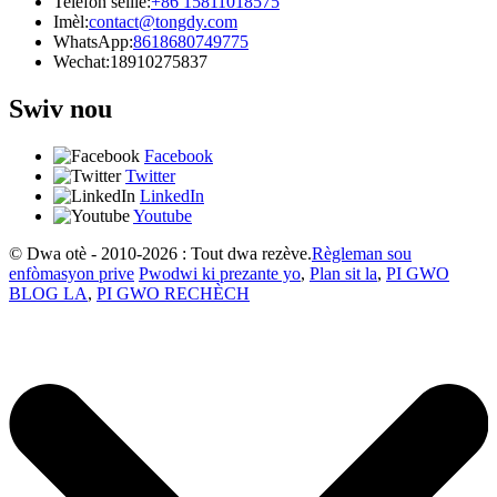
Telefòn selilè:
+86 15811018575
Imèl:
contact@tongdy.com
WhatsApp:
8618680749775
Wechat:
18910275837
Swiv nou
Facebook
Twitter
LinkedIn
Youtube
© Dwa otè - 2010-2026 : Tout dwa rezève.
Règleman sou
enfòmasyon prive
Pwodwi ki prezante yo
,
Plan sit la
,
PI GWO
BLOG LA
,
PI GWO RECHÈCH