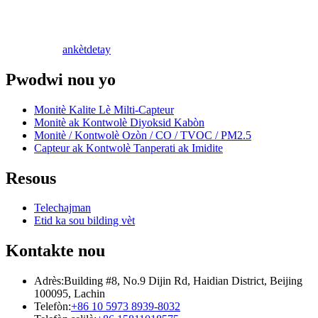
ankèt
detay
Pwodwi nou yo
Monitè Kalite Lè Milti-Capteur
Monitè ak Kontwolè Diyoksid Kabòn
Monitè / Kontwolè Ozòn / CO / TVOC / PM2.5
Capteur ak Kontwolè Tanperati ak Imidite
Resous
Telechajman
Etid ka sou bilding vèt
Kontakte nou
Adrès:
Building #8, No.9 Dijin Rd, Haidian District, Beijing
100095, Lachin
Telefòn:
+86 10 5973 8939-8032