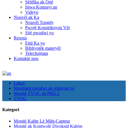
Sètifika ak Onè
Istwa Konpayi an
Videyo
Nouvèl ak Ka
Nouvèl Tongdy
Pwojè Konstriksyon Vèt
Sijè pwodwi yo
Resous
Etid Ka yo
Bibliyotèk materyèl
Telechajman
Kontakte nou
Lakay
Manifakti pwodwi ak solisyon yo
Monitè TVOC ak PM2.5
TVOC
Kategori
Monitè Kalite Lè Milti-Capteur
Monitè ak Kontwolè Diyoksid Kabòn