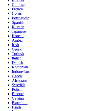
English
Chinese
French
German
Portuguese
Spanish
Russian
Japanese
Korean
Arabic
Irish
Greek
Turkish
Italian
Danish
Romanian
Indonesian
Czech
Afrikaans
Swedish
Polish
Basque
Catalan
Esperanto
Hindi