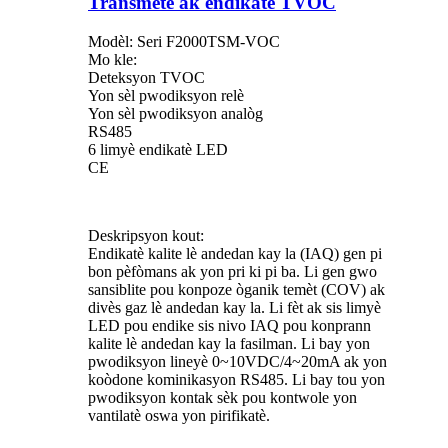
Transmetè ak endikatè TVOC
Modèl: Seri F2000TSM-VOC
Mo kle:
Deteksyon TVOC
Yon sèl pwodiksyon relè
Yon sèl pwodiksyon analòg
RS485
6 limyè endikatè LED
CE
Deskripsyon kout:
Endikatè kalite lè andedan kay la (IAQ) gen pi
bon pèfòmans ak yon pri ki pi ba. Li gen gwo
sansiblite pou konpoze òganik temèt (COV) ak
divès gaz lè andedan kay la. Li fèt ak sis limyè
LED pou endike sis nivo IAQ pou konprann
kalite lè andedan kay la fasilman. Li bay yon
pwodiksyon lineyè 0~10VDC/4~20mA ak yon
koòdone kominikasyon RS485. Li bay tou yon
pwodiksyon kontak sèk pou kontwole yon
vantilatè oswa yon pirifikatè.