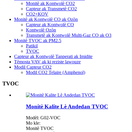
Monitè ak Kontwolè CO2
Capteur ak Transmetè CO2
CO2+KOV
Monitè ak Kontwolè CO ak Ozòn
Capteur ak Kontwolè CO
Kontwolè Ozòn
Transmetè ak Kontwolè Multi-Gaz CO ak O3
Monitè TVOC ak PM2.5
Patikil
TVOC
Capteur ak Kontwolè Tanperati ak Imidite
Tèmosta VAV ak ki reziste lawouze
Modil Capteur CO2
Modil CO2 Telaire (Amphenol)
TVOC
Monitè Kalite Lè Andedan TVOC
Modèl: G02-VOC
Mo kle:
Monitè TVOC