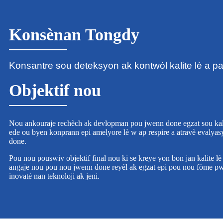
Konsènan Tongdy
Konsantre sou deteksyon ak kontwòl kalite lè a 
Objektif nou
Nou ankouraje rechèch ak devlopman pou jwenn done egzat sou kali
ede ou byen konprann epi amelyore lè w ap respire a atravè evalyasyo
done.
Pou nou pouswiv objektif final nou ki se kreye yon bon jan kalite l
angaje nou pou nou jwenn done reyèl ak egzat epi pou nou fòme p
inovatè nan teknoloji ak jeni.