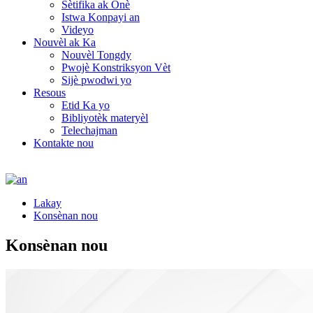
Sètifika ak Onè
Istwa Konpayi an
Videyo
Nouvèl ak Ka
Nouvèl Tongdy
Pwojè Konstriksyon Vèt
Sijè pwodwi yo
Resous
Etid Ka yo
Bibliyotèk materyèl
Telechajman
Kontakte nou
Lakay
Konsènan nou
Konsènan nou