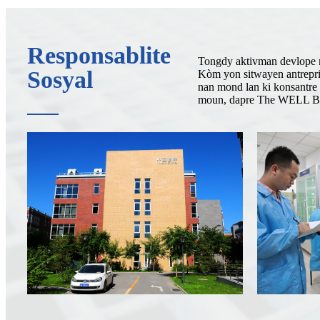
Responsablite
Tongdy aktivman devlope mon
Sosyal
Kòm yon sitwayen antrepri
nan mond lan ki konsantre 
moun, dapre The WELL Bu