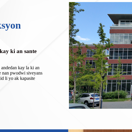
ksyon
ay ki an sante
 andedan kay la ki an
je nan pwodwi siveyans
id li yo ak kapasite