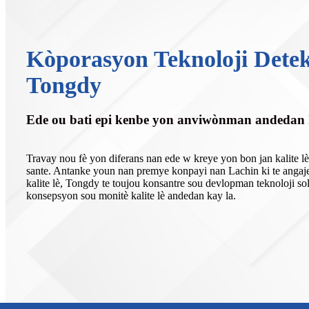
Kòporasyon Teknoloji Dete
Tongdy
Ede ou bati epi kenbe yon anviwònman andedan k
Travay nou fè yon diferans nan ede w kreye yon bon jan kalite lè
sante. Antanke youn nan premye konpayi nan Lachin ki te anga
kalite lè, Tongdy te toujou konsantre sou devlopman teknoloji sol
konsepsyon sou monitè kalite lè andedan kay la.