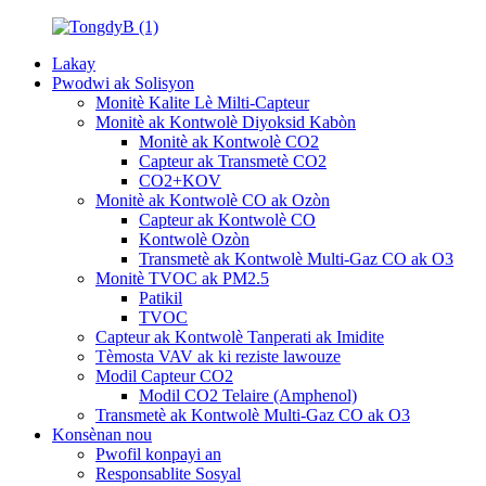
Lakay
Pwodwi ak Solisyon
Monitè Kalite Lè Milti-Capteur
Monitè ak Kontwolè Diyoksid Kabòn
Monitè ak Kontwolè CO2
Capteur ak Transmetè CO2
CO2+KOV
Monitè ak Kontwolè CO ak Ozòn
Capteur ak Kontwolè CO
Kontwolè Ozòn
Transmetè ak Kontwolè Multi-Gaz CO ak O3
Monitè TVOC ak PM2.5
Patikil
TVOC
Capteur ak Kontwolè Tanperati ak Imidite
Tèmosta VAV ak ki reziste lawouze
Modil Capteur CO2
Modil CO2 Telaire (Amphenol)
Transmetè ak Kontwolè Multi-Gaz CO ak O3
Konsènan nou
Pwofil konpayi an
Responsablite Sosyal