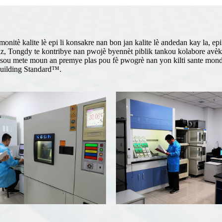
itè kalite lè epi li konsakre nan bon jan kalite lè andedan kay la, epi 
z, Tongdy te kontribye nan pwojè byennèt piblik tankou kolabore avèk
sou mete moun an premye plas pou fè pwogrè nan yon kilti sante mondya
ilding Standard™.