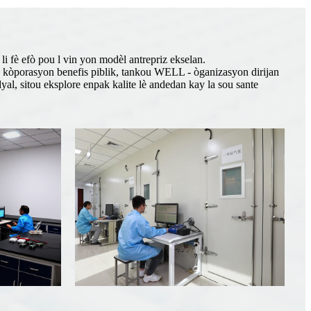
li fè efò pou l vin yon modèl antrepriz ekselan.
 kòporasyon benefis piblik, tankou WELL - òganizasyon dirijan
l, sitou eksplore enpak kalite lè andedan kay la sou sante