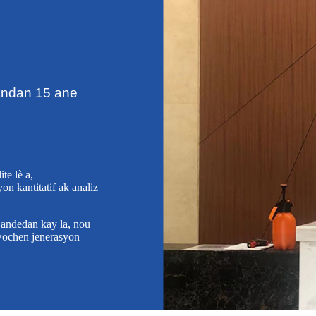
pandan 15 ane
te lè a,
n kantitatif ak analiz
è andedan kay la, nou
wochen jenerasyon