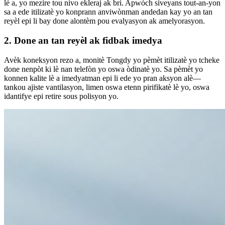
lè a, yo mezire tou nivo ekleraj ak bri. Apwòch siveyans tout-an-yon
sa a ede itilizatè yo konprann anviwònman andedan kay yo an tan
reyèl epi li bay done alontèm pou evalyasyon ak amelyorasyon.
2.
Done an tan reyèl ak fidbak imedya
Avèk koneksyon rezo a, monitè Tongdy yo pèmèt itilizatè yo tcheke
done nenpòt ki lè nan telefòn yo oswa òdinatè yo. Sa pèmèt yo
konnen kalite lè a imedyatman epi li ede yo pran aksyon alè—
tankou ajiste vantilasyon, limen oswa etenn pirifikatè lè yo, oswa
idantifye epi retire sous polisyon yo.