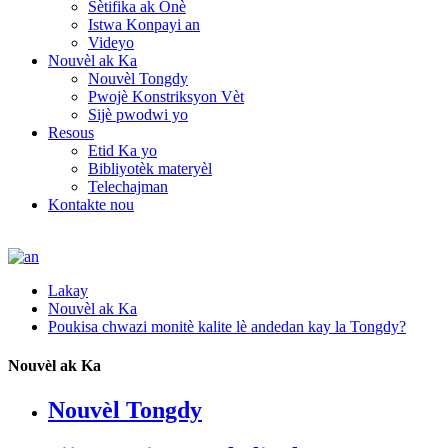
Sètifika ak Onè
Istwa Konpayi an
Videyo
Nouvèl ak Ka
Nouvèl Tongdy
Pwojè Konstriksyon Vèt
Sijè pwodwi yo
Resous
Etid Ka yo
Bibliyotèk materyèl
Telechajman
Kontakte nou
Lakay
Nouvèl ak Ka
Poukisa chwazi monitè kalite lè andedan kay la Tongdy?
Nouvèl ak Ka
Nouvèl Tongdy