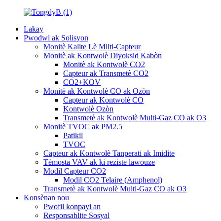
Lakay
Pwodwi ak Solisyon
Monitè Kalite Lè Milti-Capteur
Monitè ak Kontwolè Diyoksid Kabòn
Monitè ak Kontwolè CO2
Capteur ak Transmetè CO2
CO2+KOV
Monitè ak Kontwolè CO ak Ozòn
Capteur ak Kontwolè CO
Kontwolè Ozòn
Transmetè ak Kontwolè Multi-Gaz CO ak O3
Monitè TVOC ak PM2.5
Patikil
TVOC
Capteur ak Kontwolè Tanperati ak Imidite
Tèmosta VAV ak ki reziste lawouze
Modil Capteur CO2
Modil CO2 Telaire (Amphenol)
Transmetè ak Kontwolè Multi-Gaz CO ak O3
Konsènan nou
Pwofil konpayi an
Responsablite Sosyal