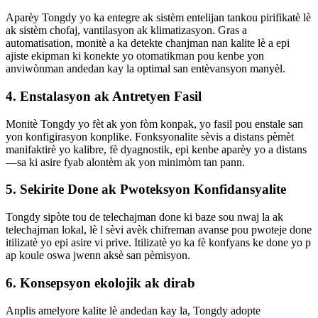
Aparèy Tongdy yo ka entegre ak sistèm entelijan tankou pirifikatè lè
ak sistèm chofaj, vantilasyon ak klimatizasyon. Gras a
automatisation, monitè a ka detekte chanjman nan kalite lè a epi
ajiste ekipman ki konekte yo otomatikman pou kenbe yon
anviwònman andedan kay la optimal san entèvansyon manyèl.
4.
Enstalasyon ak Antretyen Fasil
Monitè Tongdy yo fèt ak yon fòm konpak, yo fasil pou enstale san
yon konfigirasyon konplike. Fonksyonalite sèvis a distans pèmèt
manifaktirè yo kalibre, fè dyagnostik, epi kenbe aparèy yo a distans
—sa ki asire fyab alontèm ak yon minimòm tan pann.
5.
Sekirite Done ak Pwoteksyon Konfidansyalite
Tongdy sipòte tou de telechajman done ki baze sou nwaj la ak
telechajman lokal, lè l sèvi avèk chifreman avanse pou pwoteje done
itilizatè yo epi asire vi prive. Itilizatè yo ka fè konfyans ke done yo p
ap koule oswa jwenn aksè san pèmisyon.
6.
Konsepsyon ekolojik ak dirab
Anplis amelyore kalite lè andedan kay la, Tongdy adopte