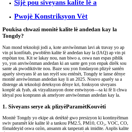
Sijè pou siveyans kalite lè a
Pwojè Konstriksyon Vèt
Poukisa chwazi monitè kalite lè andedan kay la
Tongdy?
Nan mond teknoloji jodi a, kote anviwònman lavi ak travay yo ap
vin pi konfòtab, pwoblèm kalite lè andedan kay la (IAQ) ap vin pi
enpòtan tou. Kit se lakay nou, nan biwo a, oswa nan espas piblik
yo, yon anviwònman andedan ki an sante gen yon enpak dirèk sou
sante ak pwodiktivite nou. Baze sou yon fondasyon plizyè santèn
aparèy siveyans lè an tan reyèl sou entènèt, Tongdy te lanse dènye
monitè anviwònman andedan kay li an 2025. Nouvo aparèy sa a
distenge ak teknoloji deteksyon dènye kri, fonksyon siveyans
konplè ak fyab, ak vizyalizasyon done entwisyon—sa ki fè li chwa
ideyal pou konprann ak amelyore anviwònman andedan kay la.
1.
Siveyans serye ak plizyè
Paramèt
Kouvèti
Monitè Tongdy yo ekipe ak detèktè gwo presizyon ki kontinyèlman
swiv paramèt kle kalite lè a tankou PM2.5, PM10, CO₂, VOC, CO,
fòmaldeyid oswa ozòn, ansanm ak tanperati ak imidite. Anplis kalite