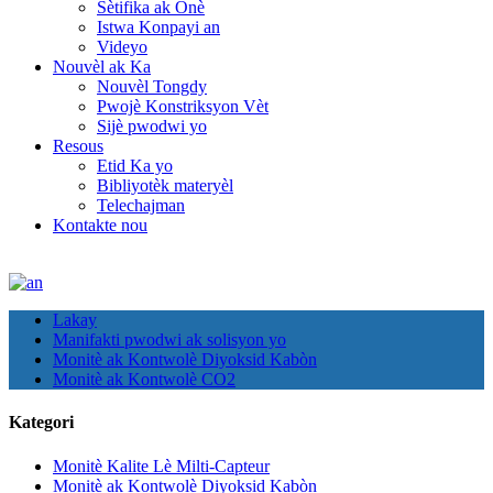
Sètifika ak Onè
Istwa Konpayi an
Videyo
Nouvèl ak Ka
Nouvèl Tongdy
Pwojè Konstriksyon Vèt
Sijè pwodwi yo
Resous
Etid Ka yo
Bibliyotèk materyèl
Telechajman
Kontakte nou
Lakay
Manifakti pwodwi ak solisyon yo
Monitè ak Kontwolè Diyoksid Kabòn
Monitè ak Kontwolè CO2
Kategori
Monitè Kalite Lè Milti-Capteur
Monitè ak Kontwolè Diyoksid Kabòn