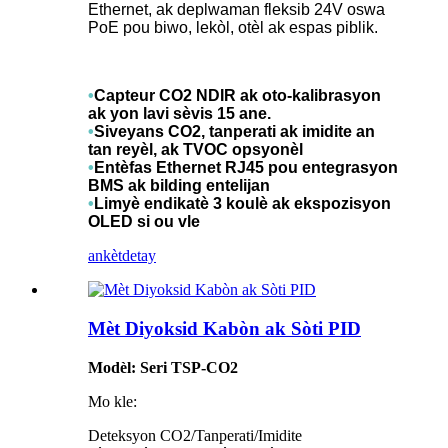
Ethernet, ak deplwaman fleksib 24V oswa
PoE pou biwo, lekòl, otèl ak espas piblik.
•
Capteur CO2 NDIR ak oto-kalibrasyon
ak yon lavi sèvis 15 ane.
•
Siveyans CO2, tanperati ak imidite an
tan reyèl, ak TVOC opsyonèl
•
Entèfas Ethernet RJ45 pou entegrasyon
BMS ak bilding entelijan
•
Limyè endikatè 3 koulè ak ekspozisyon
OLED si ou vle
ankèt
detay
Mèt Diyoksid Kabòn ak Sòti PID
Modèl: Seri TSP-CO2
Mo kle:
Deteksyon CO2/Tanperati/Imidite