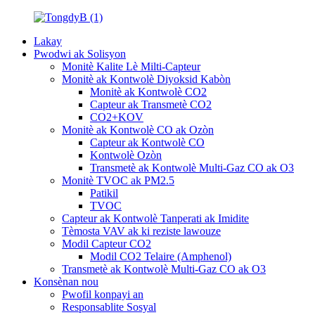
Lakay
Pwodwi ak Solisyon
Monitè Kalite Lè Milti-Capteur
Monitè ak Kontwolè Diyoksid Kabòn
Monitè ak Kontwolè CO2
Capteur ak Transmetè CO2
CO2+KOV
Monitè ak Kontwolè CO ak Ozòn
Capteur ak Kontwolè CO
Kontwolè Ozòn
Transmetè ak Kontwolè Multi-Gaz CO ak O3
Monitè TVOC ak PM2.5
Patikil
TVOC
Capteur ak Kontwolè Tanperati ak Imidite
Tèmosta VAV ak ki reziste lawouze
Modil Capteur CO2
Modil CO2 Telaire (Amphenol)
Transmetè ak Kontwolè Multi-Gaz CO ak O3
Konsènan nou
Pwofil konpayi an
Responsablite Sosyal