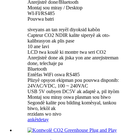
Anrejistrè done/Bluetooth
Montaj sou miray / Desktop
WI-FI/RS485
Pouvwa batri
siveyans an tan reyèl diyoksid kabòn
Capteur CO2 NDIR kalite siperyè ak oto-
kalibrasyon ak plis pase
10 ane lavi
LCD twa koulè ki montre twa seri CO2
Anrejistrè done ak jiska yon ane anrejistreman
done, telechaje pa
Bluetooth
Entèfas WiFi oswa RS485
Plizyè opsyon ekipman pou pouvwa disponib:
24VAC/VDC, 100 ~ 240VAC
USB 5V oubyen DC5V ak adaptè a, pil ityòm
Montaj sou miray oswa plasman sou biwo
Segondè kalite pou bilding komèsyal, tankou
biwo, lekòl ak
rezidans wo nivo
ankèt
detay