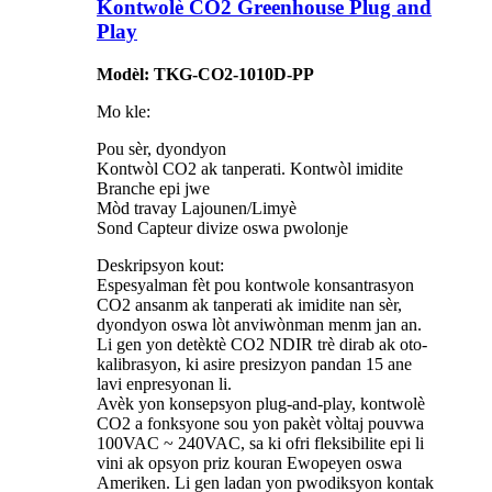
Kontwolè CO2 Greenhouse Plug and
Play
Modèl: TKG-CO2-1010D-PP
Mo kle:
Pou sèr, dyondyon
Kontwòl CO2 ak tanperati. Kontwòl imidite
Branche epi jwe
Mòd travay Lajounen/Limyè
Sond Capteur divize oswa pwolonje
Deskripsyon kout:
Espesyalman fèt pou kontwole konsantrasyon
CO2 ansanm ak tanperati ak imidite nan sèr,
dyondyon oswa lòt anviwònman menm jan an.
Li gen yon detèktè CO2 NDIR trè dirab ak oto-
kalibrasyon, ki asire presizyon pandan 15 ane
lavi enpresyonan li.
Avèk yon konsepsyon plug-and-play, kontwolè
CO2 a fonksyone sou yon pakèt vòltaj pouvwa
100VAC ~ 240VAC, sa ki ofri fleksibilite epi li
vini ak opsyon priz kouran Ewopeyen oswa
Ameriken. Li gen ladan yon pwodiksyon kontak