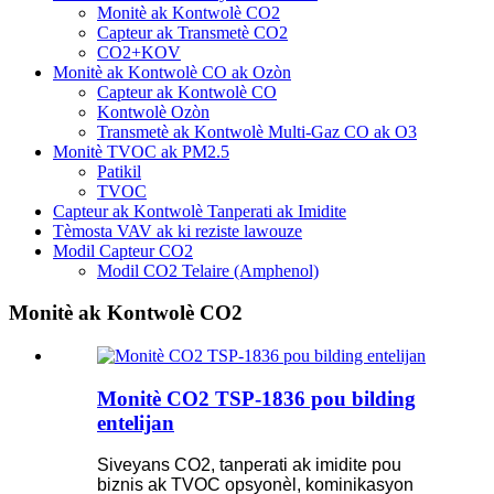
Monitè ak Kontwolè CO2
Capteur ak Transmetè CO2
CO2+KOV
Monitè ak Kontwolè CO ak Ozòn
Capteur ak Kontwolè CO
Kontwolè Ozòn
Transmetè ak Kontwolè Multi-Gaz CO ak O3
Monitè TVOC ak PM2.5
Patikil
TVOC
Capteur ak Kontwolè Tanperati ak Imidite
Tèmosta VAV ak ki reziste lawouze
Modil Capteur CO2
Modil CO2 Telaire (Amphenol)
Monitè ak Kontwolè CO2
Monitè CO2 TSP-1836 pou bilding
entelijan
Siveyans CO2, tanperati ak imidite pou
biznis ak TVOC opsyonèl, kominikasyon