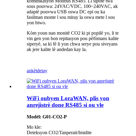
kominikasyon Modbus RS485. Li sipòte twa
sous pouvwa: 24VAC/VDC, 100~240VAC, ak
adaptè pouvwa USB oswa DC epi ou ka
fasilman monte l sou miray la oswa mete l sou
yon biwo.
Kòm youn nan monitè CO2 ki pi popilè yo, li te
vin gen yon bon repitasyon pou pèfòmans kalite
siperyè, sa ki fè li yon chwa serye pou siveyans
ak jere kalite lè andedan kay la.
ankèt
detay
WiFi oubyen LoraWAN, plis yon
anrejistrè done RS485 si ou vle
Modèl: G01-CO2-P
Mo kle:
Deteksyon CO2/Tanperati/Imidite