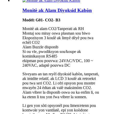
Monitè ak Alam Diyoksid Kabòn
Modèl: G01- CO2- B3
Monitè ak alam CO2/Tanperati ak RH
Montaj sou miray oswa plasman sou biwo
Ekspozisyon 3 koulè ak limyè dèyè pou twa
echèl CO2
Alam Buzzle disponib
Si ou vle, pwodiksyon sou/koupe ak
kominikasyon RS485
ekipman pou pouvwa: 24VAC/VDC, 100 ~
240VAC, adaptè pouvwa DC
Siveyans an tan reyèl diyoksid kabòn, tanperati,
ak imidite relatif, ak LCD 3 koulè ak retroekri
pou twa seri CO2. Li ofri opsyon pou montre
mwayèn 24 èdtan ak valè maksimòm CO2.
Alam vibrer la disponib oswa ou ka enfim li, ou
ka etenn li tou yon fwa vibrer la sonnen.
Li gen yon sòti opsyonèl pou limen/etenn pou
kontwole yon vantilatè, epi yon koòdone