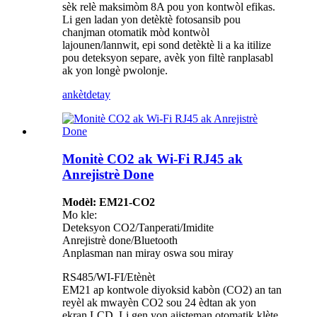
sèk relè maksimòm 8A pou yon kontwòl efikas.
Li gen ladan yon detèktè fotosansib pou
chanjman otomatik mòd kontwòl
lajounen/lannwit, epi sond detèktè li a ka itilize
pou deteksyon separe, avèk yon filtè ranplasabl
ak yon longè pwolonje.
ankèt
detay
Monitè CO2 ak Wi-Fi RJ45 ak
Anrejistrè Done
Modèl: EM21-CO2
Mo kle:
Deteksyon CO2/Tanperati/Imidite
Anrejistrè done/Bluetooth
Anplasman nan miray oswa sou miray
RS485/WI-FI/Etènèt
EM21 ap kontwole diyoksid kabòn (CO2) an tan
reyèl ak mwayèn CO2 sou 24 èdtan ak yon
ekran LCD. Li gen yon ajisteman otomatik klète