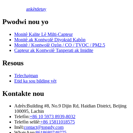
ankèt
detay
Pwodwi nou yo
Monitè Kalite Lè Milti-Capteur
Monitè ak Kontwolè Diyoksid Kabòn
Monitè / Kontwolè Ozòn / CO / TVOC / PM2.5
Capteur ak Kontwolè Tanperati ak Imidite
Resous
Telechajman
Etid ka sou bilding vèt
Kontakte nou
Adrès:
Building #8, No.9 Dijin Rd, Haidian District, Beijing
100095, Lachin
Telefòn:
+86 10 5973 8939-8032
Telefòn selilè:
+86 15811018575
Imèl:
contact@tongdy.com
WhatsApp:
8618680749775