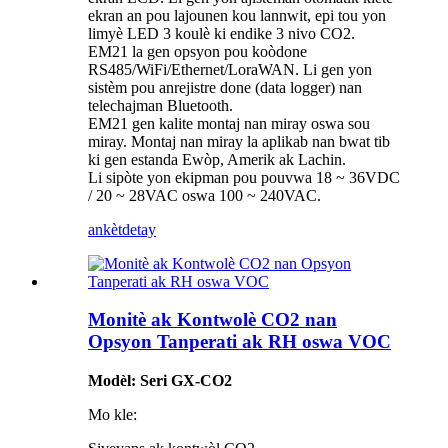
ekran an pou lajounen kou lannwit, epi tou yon
limyè LED 3 koulè ki endike 3 nivo CO2.
EM21 la gen opsyon pou koòdone
RS485/WiFi/Ethernet/LoraWAN. Li gen yon
sistèm pou anrejistre done (data logger) nan
telechajman Bluetooth.
EM21 gen kalite montaj nan miray oswa sou
miray. Montaj nan miray la aplikab nan bwat tib
ki gen estanda Ewòp, Amerik ak Lachin.
Li sipòte yon ekipman pou pouvwa 18 ~ 36VDC
/ 20 ~ 28VAC oswa 100 ~ 240VAC.
ankèt
detay
Monitè ak Kontwolè CO2 nan
Opsyon Tanperati ak RH oswa VOC
Modèl: Seri GX-CO2
Mo kle: