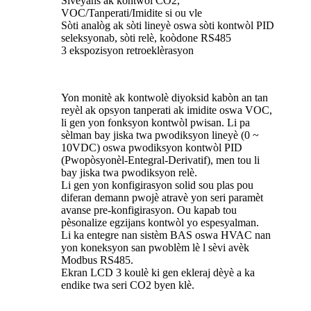
Siveyans ak kontwòl CO2,
VOC/Tanperati/Imidite si ou vle
Sòti analòg ak sòti lineyè oswa sòti kontwòl PID
seleksyonab, sòti relè, koòdone RS485
3 ekspozisyon retroeklèrasyon
Yon monitè ak kontwolè diyoksid kabòn an tan
reyèl ak opsyon tanperati ak imidite oswa VOC,
li gen yon fonksyon kontwòl pwisan. Li pa
sèlman bay jiska twa pwodiksyon lineyè (0 ~
10VDC) oswa pwodiksyon kontwòl PID
(Pwopòsyonèl-Entegral-Derivatif), men tou li
bay jiska twa pwodiksyon relè.
Li gen yon konfigirasyon solid sou plas pou
diferan demann pwojè atravè yon seri paramèt
avanse pre-konfigirasyon. Ou kapab tou
pèsonalize egzijans kontwòl yo espesyalman.
Li ka entegre nan sistèm BAS oswa HVAC nan
yon koneksyon san pwoblèm lè l sèvi avèk
Modbus RS485.
Ekran LCD 3 koulè ki gen ekleraj dèyè a ka
endike twa seri CO2 byen klè.