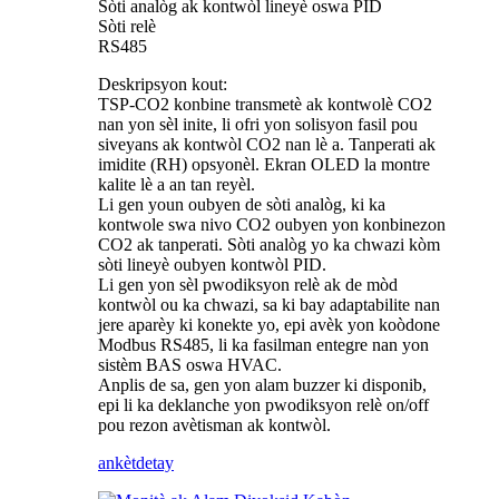
Sòti analòg ak kontwòl lineyè oswa PID
Sòti relè
RS485
Deskripsyon kout:
TSP-CO2 konbine transmetè ak kontwolè CO2
nan yon sèl inite, li ofri yon solisyon fasil pou
siveyans ak kontwòl CO2 nan lè a. Tanperati ak
imidite (RH) opsyonèl. Ekran OLED la montre
kalite lè a an tan reyèl.
Li gen youn oubyen de sòti analòg, ki ka
kontwole swa nivo CO2 oubyen yon konbinezon
CO2 ak tanperati. Sòti analòg yo ka chwazi kòm
sòti lineyè oubyen kontwòl PID.
Li gen yon sèl pwodiksyon relè ak de mòd
kontwòl ou ka chwazi, sa ki bay adaptabilite nan
jere aparèy ki konekte yo, epi avèk yon koòdone
Modbus RS485, li ka fasilman entegre nan yon
sistèm BAS oswa HVAC.
Anplis de sa, gen yon alam buzzer ki disponib,
epi li ka deklanche yon pwodiksyon relè on/off
pou rezon avètisman ak kontwòl.
ankèt
detay