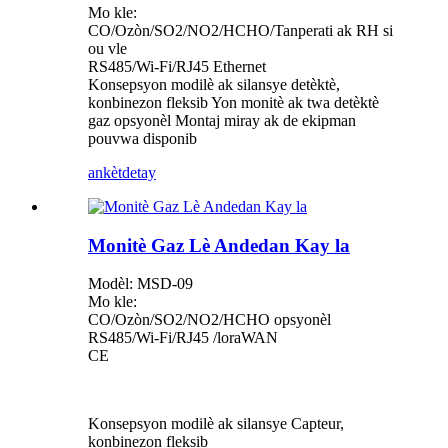
Mo kle:
CO/Ozòn/SO2/NO2/HCHO/Tanperati ak RH si
ou vle
RS485/Wi-Fi/RJ45 Ethernet
Konsepsyon modilè ak silansye detèktè,
konbinezon fleksib Yon monitè ak twa detèktè
gaz opsyonèl Montaj miray ak de ekipman
pouvwa disponib
ankèt
detay
Monitè Gaz Lè Andedan Kay la
Modèl: MSD-09
Mo kle:
CO/Ozòn/SO2/NO2/HCHO opsyonèl
RS485/Wi-Fi/RJ45 /loraWAN
CE
Konsepsyon modilè ak silansye Capteur,
konbinezon fleksib