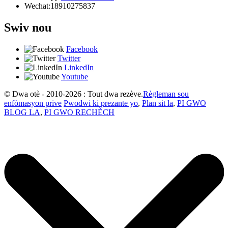
Wechat:
18910275837
Swiv nou
Facebook
Twitter
LinkedIn
Youtube
© Dwa otè - 2010-2026 : Tout dwa rezève.
Règleman sou
enfòmasyon prive
Pwodwi ki prezante yo
,
Plan sit la
,
PI GWO
BLOG LA
,
PI GWO RECHÈCH