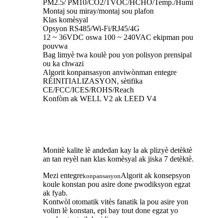
PM2.5/ PM10/CO2/TVOC/HCHO/Temp./Humi
Montaj sou miray/montaj sou plafon
Klas komèsyal
Opsyon RS485/Wi-Fi/RJ45/4G
12 ~ 36VDC oswa 100 ~ 240VAC ekipman pou
pouvwa
Bag limyè twa koulè pou yon polisyon prensipal
ou ka chwazi
Algorit konpansasyon anviwònman entegre
RÉINITIALIZASYON, sètifika
CE/FCC/ICES/ROHS/Reach
Konfòm ak WELL V2 ak LEED V4
Monitè kalite lè andedan kay la ak plizyè detèktè
an tan reyèl nan klas komèsyal ak jiska 7 detèktè.
Mezi entegre
Algorit ak konsepsyon
konpansasyon
koule konstan pou asire done pwodiksyon egzat
ak fyab.
Kontwòl otomatik vitès fanatik la pou asire yon
volim lè konstan, epi bay tout done egzat yo