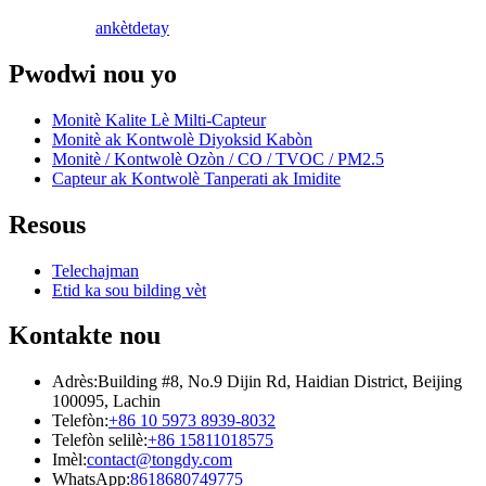
ankèt
detay
Pwodwi nou yo
Monitè Kalite Lè Milti-Capteur
Monitè ak Kontwolè Diyoksid Kabòn
Monitè / Kontwolè Ozòn / CO / TVOC / PM2.5
Capteur ak Kontwolè Tanperati ak Imidite
Resous
Telechajman
Etid ka sou bilding vèt
Kontakte nou
Adrès:
Building #8, No.9 Dijin Rd, Haidian District, Beijing
100095, Lachin
Telefòn:
+86 10 5973 8939-8032
Telefòn selilè:
+86 15811018575
Imèl:
contact@tongdy.com
WhatsApp:
8618680749775