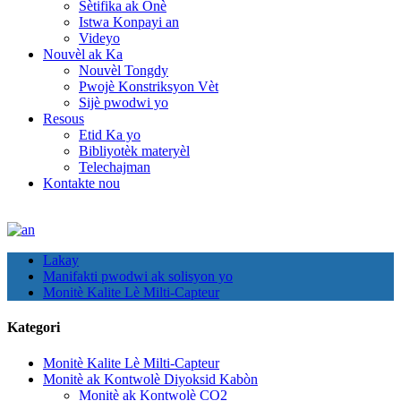
Sètifika ak Onè
Istwa Konpayi an
Videyo
Nouvèl ak Ka
Nouvèl Tongdy
Pwojè Konstriksyon Vèt
Sijè pwodwi yo
Resous
Etid Ka yo
Bibliyotèk materyèl
Telechajman
Kontakte nou
Lakay
Manifakti pwodwi ak solisyon yo
Monitè Kalite Lè Milti-Capteur
Kategori
Monitè Kalite Lè Milti-Capteur
Monitè ak Kontwolè Diyoksid Kabòn
Monitè ak Kontwolè CO2