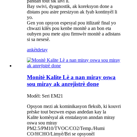
pandan tout sik lavi li.
Bay swivi, dyagnostik, ak koreksyon done a
distans pou asire presizyon ak fyab kontinyèl li
yo.
Gen yon opsyon espesyal pou itilizatè final yo
chwazi kilès pou kenbe monitè a an bon eta
oubyen pou mete ajou firmwèr monitè a adistans
si sa nesesè.
ankèt
detay
Monitè Kalite Lè a nan miray oswa
sou miray ak anrejistrè done
Modèl: Seri EM21
Opsyon mezi ak kominikasyon fleksib, ki kouvri
prèske tout bezwen espas andedan kay la
Kalite komèsyal ak enstalasyon anndan miray
oswa sou miray
PM2.5/PM10/TVOC/CO2/Temp./Humi
CO/HCHO/Limyè/Bri se opsyonèl