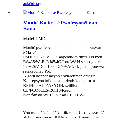
ankèt
detay
Monitè Kalite Lè Pwofesyonèl nan
Kanal
Modèl: PMD
Monitè pwofesyonèl kalite lè nan kanalizasyon
PM2.5/
PM10/CO2/TVOC/Tanperati/Imidite/CO/Ozòn
RS485/Wi-Fi/RJ45/4G/LoraWAN se opsyonèl
12 ~ 26VDC, 100 ~ 240VAC, ekipman pouvwa
seleksyonab PoE
Algorit konpansasyon anviwònman entegre
Konsepsyon inik pitot ak doub konpatiman
RÉINITIALIZASYON, sètifika
CE/FCC/ICES/ROHS/Reach
Konfòm ak WELL V2 ak LEED V4
Yon monitè kalite lè ki itilize nan kanalizasyon lè
ak konsepsyon estrikti inik li yo ak pwodiksyon