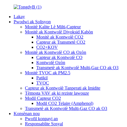
Lakay
Pwodwi ak Solisyon
Monitè Kalite Lè Milti-Capteur
Monitè ak Kontwolè Diyoksid Kabòn
Monitè ak Kontwolè CO2
Capteur ak Transmetè CO2
CO2+KOV
Monitè ak Kontwolè CO ak Ozòn
Capteur ak Kontwolè CO
Kontwolè Ozòn
Transmetè ak Kontwolè Multi-Gaz CO ak O3
Monitè TVOC ak PM2.5
Patikil
TVOC
Capteur ak Kontwolè Tanperati ak Imidite
Tèmosta VAV ak ki reziste lawouze
Modil Capteur CO2
Modil CO2 Telaire (Amphenol)
Transmetè ak Kontwolè Multi-Gaz CO ak O3
Konsènan nou
Pwofil konpayi an
Responsablite Sosyal