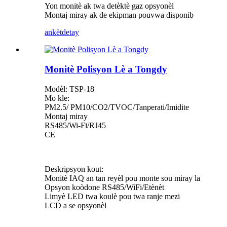
Yon monitè ak twa detèktè gaz opsyonèl
Montaj miray ak de ekipman pouvwa disponib
ankèt
detay
Monitè Polisyon Lè a Tongdy
Modèl: TSP-18
Mo kle:
PM2.5/ PM10/CO2/TVOC/Tanperati/Imidite
Montaj miray
RS485/Wi-Fi/RJ45
CE
Deskripsyon kout:
Monitè IAQ an tan reyèl pou monte sou miray la
Opsyon koòdone RS485/WiFi/Etènèt
Limyè LED twa koulè pou twa ranje mezi
LCD a se opsyonèl