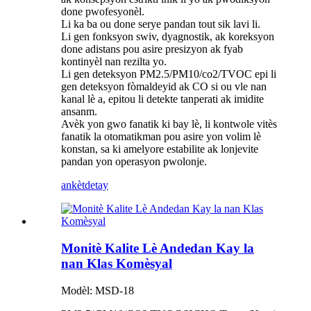
done pwofesyonèl.
Li ka ba ou done serye pandan tout sik lavi li.
Li gen fonksyon swiv, dyagnostik, ak koreksyon
done adistans pou asire presizyon ak fyab
kontinyèl nan rezilta yo.
Li gen deteksyon PM2.5/PM10/co2/TVOC epi li
gen deteksyon fòmaldeyid ak CO si ou vle nan
kanal lè a, epitou li detekte tanperati ak imidite
ansanm.
Avèk yon gwo fanatik ki bay lè, li kontwole vitès
fanatik la otomatikman pou asire yon volim lè
konstan, sa ki amelyore estabilite ak lonjevite
pandan yon operasyon pwolonje.
ankèt
detay
Monitè Kalite Lè Andedan Kay la
nan Klas Komèsyal
Modèl: MSD-18