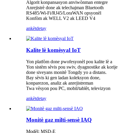
Algorit konpansasyon anviwònman entegre
Anrejistrè done ak telechajman Bluetooth
RS485/Wi-Fi/RJ45/LoraWAN opsyonèl
Konfòm ak WELL V2 ak LEED V4
ankèt
detay
Kalite lè komèsyal IoT
Yon platfòm done pwofesyonèl pou kalite lè a
Yon sistèm sèvis pou swiv, dyagnostike ak korije
done siveyans monitè Tongdy yo a distans.
Bay sèvis ki gen ladan koleksyon done,
konparezon, analiz ak anrejistreman
Twa vèsyon pou PC, mobil/tablèt, televizyon
ankèt
detay
Monitè gaz milti-sensè IAQ
Modèl: MSD-E