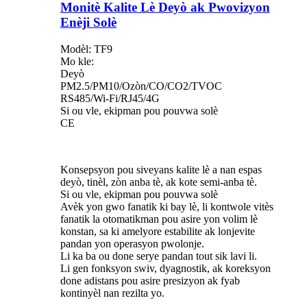
Monitè Kalite Lè Deyò ak Pwovizyon
Enèji Solè
Modèl: TF9
Mo kle:
Deyò
PM2.5/PM10/Ozòn/CO/CO2/TVOC
RS485/Wi-Fi/RJ45/4G
Si ou vle, ekipman pou pouvwa solè
CE
Konsepsyon pou siveyans kalite lè a nan espas
deyò, tinèl, zòn anba tè, ak kote semi-anba tè.
Si ou vle, ekipman pou pouvwa solè
Avèk yon gwo fanatik ki bay lè, li kontwole vitès
fanatik la otomatikman pou asire yon volim lè
konstan, sa ki amelyore estabilite ak lonjevite
pandan yon operasyon pwolonje.
Li ka ba ou done serye pandan tout sik lavi li.
Li gen fonksyon swiv, dyagnostik, ak koreksyon
done adistans pou asire presizyon ak fyab
kontinyèl nan rezilta yo.