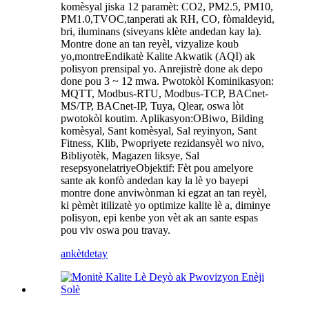
komèsyal jiska 12 paramèt: CO2, PM2.5, PM10,
PM1.0,
TVOC,
tanperati ak RH, CO, fòmaldeyid,
bri, iluminans (siveyans klète andedan kay la).
Montre done an tan reyèl, vizyalize koub
yo,
montre
Endikatè Kalite Akwatik (AQI) ak
polisyon prensipal yo. Anrejistrè done ak depo
done pou 3 ~ 12 mwa. Pwotokòl Kominikasyon:
MQTT, Modbus-RTU, Modbus-TCP, BACnet-
MS/TP, BACnet-IP, Tuya, Qlear, oswa lòt
pwotokòl koutim. Aplikasyon:
O
Biwo, Bilding
komèsyal, Sant komèsyal, Sal reyinyon, Sant
Fitness, Klib, Pwopriyete rezidansyèl wo nivo,
Bibliyotèk, Magazen liksye, Sal
resepsyon
elatriye
Objektif: Fèt pou amelyore
sante ak konfò andedan kay la lè yo bay
epi
montre
done anviwònman ki egzat an tan reyèl,
ki pèmèt itilizatè yo optimize kalite lè a, diminye
polisyon, epi kenbe
yon vèt ak an sante
espas
pou viv oswa pou travay.
ankèt
detay