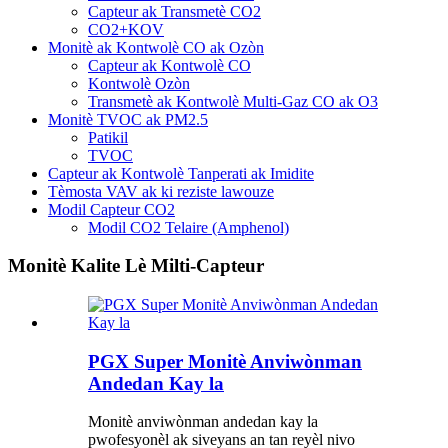
Capteur ak Transmetè CO2
CO2+KOV
Monitè ak Kontwolè CO ak Ozòn
Capteur ak Kontwolè CO
Kontwolè Ozòn
Transmetè ak Kontwolè Multi-Gaz CO ak O3
Monitè TVOC ak PM2.5
Patikil
TVOC
Capteur ak Kontwolè Tanperati ak Imidite
Tèmosta VAV ak ki reziste lawouze
Modil Capteur CO2
Modil CO2 Telaire (Amphenol)
Monitè Kalite Lè Milti-Capteur
PGX Super Monitè Anviwònman
Andedan Kay la
Monitè anviwònman andedan kay la
pwofesyonèl ak siveyans an tan reyèl nivo