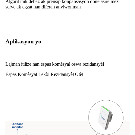
Algorit inik debaz ak prensip konpansasyon done asire mezi
serye ak egzat nan diferan anviwònman
Aplikasyon yo
Lajman itilize nan espas komèsyal oswa rezidansyèl
Espas Komèsyal Lekòl Rezidansyèl Otèl