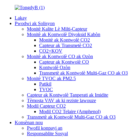
Lakay
Pwodwi ak Solisyon
Monitè Kalite Lè Milti-Capteur
Monitè ak Kontwolè Diyoksid Kabòn
Monitè ak Kontwolè CO2
Capteur ak Transmetè CO2
CO2+KOV
Monitè ak Kontwolè CO ak Ozòn
Capteur ak Kontwolè CO
Kontwolè Ozòn
Transmetè ak Kontwolè Multi-Gaz CO ak O3
Monitè TVOC ak PM2.5
Patikil
TVOC
Capteur ak Kontwolè Tanperati ak Imidite
Tèmosta VAV ak ki reziste lawouze
Modil Capteur CO2
Modil CO2 Telaire (Amphenol)
Transmetè ak Kontwolè Multi-Gaz CO ak O3
Konsènan nou
Pwofil konpayi an
Responsablite Sosyal