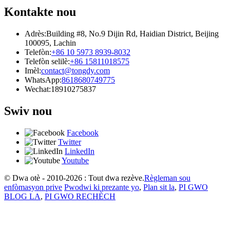
Kontakte nou
Adrès:
Building #8, No.9 Dijin Rd, Haidian District, Beijing
100095, Lachin
Telefòn:
+86 10 5973 8939-8032
Telefòn selilè:
+86 15811018575
Imèl:
contact@tongdy.com
WhatsApp:
8618680749775
Wechat:
18910275837
Swiv nou
Facebook
Twitter
LinkedIn
Youtube
© Dwa otè - 2010-2026 : Tout dwa rezève.
Règleman sou
enfòmasyon prive
Pwodwi ki prezante yo
,
Plan sit la
,
PI GWO
BLOG LA
,
PI GWO RECHÈCH