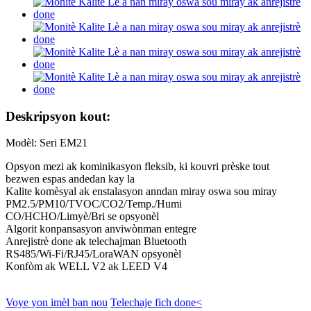
Deskripsyon kout:
Modèl: Seri EM21
Opsyon mezi ak kominikasyon fleksib, ki kouvri prèske tout
bezwen espas andedan kay la
Kalite komèsyal ak enstalasyon anndan miray oswa sou miray
PM2.5/PM10/TVOC/CO2/Temp./Humi
CO/HCHO/Limyè/Bri se opsyonèl
Algorit konpansasyon anviwònman entegre
Anrejistrè done ak telechajman Bluetooth
RS485/Wi-Fi/RJ45/LoraWAN opsyonèl
Konfòm ak WELL V2 ak LEED V4
Voye yon imèl ban nou
Telechaje fich done<