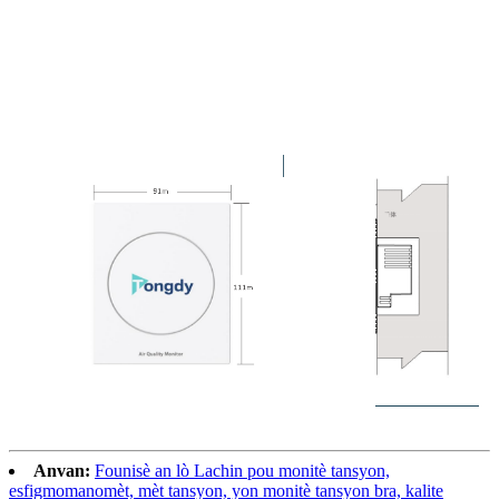
Anvan:
Founisè an lò Lachin pou monitè tansyon,
esfigmomanomèt, mèt tansyon, yon monitè tansyon bra, kalite