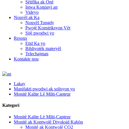
Sètifika ak Onè
Istwa Konpayi an
Videyo
Nouvèl ak Ka
Nouvèl Tongdy
Pwojè Konstriksyon Vèt
Sijè pwodwi yo
Resous
Etid Ka yo
Bibliyotèk materyèl
Telechajman
Kontakte nou
Lakay
Manifakti pwodwi ak solisyon yo
Monitè Kalite Lè Milti-Capteur
Kategori
Monitè Kalite Lè Milti-Capteur
Monitè ak Kontwolè Diyoksid Kabòn
Monitè ak Kontwolè CO2