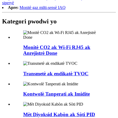
siperyè
Apre:
Monitè gaz milti-sensè IAQ
Kategori pwodwi yo
Monitè CO2 ak Wi-Fi RJ45 ak
Anrejistrè Done
Transmetè ak endikatè TVOC
Kontwolè Tanperati ak Imidite
Mèt Diyoksid Kabòn ak Sòti PID