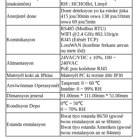
(maksimòm)
RH ; HCHO
Bri, Limyè
Done deteksyon yo ka estoke jiska
Anrejistrè done
415 jou/30min oswa 138 jou/10min
oswa 69 jou/5min
RS485 (Modbus RTU)
WIFI @2.4 GHz 802.11b/g/n
Kominikasyon
RJ45 (Etènèt TCP)
LoraWAN (konfime frekans anvan
ou mete lòd)
24VAC/VDC ± 10%, 100 ~
Alimantasyon
240VAC
PoE pou koòdone RJ45
Materyèl koki ak IP
klas
Materyèl PC ki reziste dife IP30
Tanperati: 0 ~ 60 ℃
Anviwònman Operasyonèl
Imidite: 0 ~ 99% RH
Dimansyon jeneral
91.00mm * 111.00mm * 51.00mm
0℃ ~ 50℃
Kondisyon Depo
0 ~ 70% RH
Bwat tiyo estanda 86/50 (gwosè
twou enstalasyon an se 60mm)
Estanda enstalasyon
Bwat tiyo estanda Ameriken (gwosè
twou enstalasyon an se 84mm)