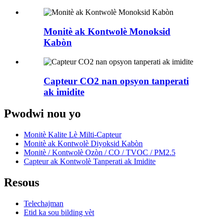
Monitè ak Kontwolè Monoksid
Kabòn
Capteur CO2 nan opsyon tanperati
ak imidite
Pwodwi nou yo
Monitè Kalite Lè Milti-Capteur
Monitè ak Kontwolè Diyoksid Kabòn
Monitè / Kontwolè Ozòn / CO / TVOC / PM2.5
Capteur ak Kontwolè Tanperati ak Imidite
Resous
Telechajman
Etid ka sou bilding vèt