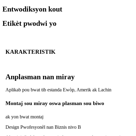
Entwodiksyon kout
Etikèt pwodwi yo
KARAKTERISTIK
Anplasman nan miray
Aplikab pou bwat tib estanda Ewòp, Amerik ak Lachin
Montaj sou miray oswa plasman sou biwo
ak yon bwat montaj
Design Pwofesyonèl nan Biznis nivo B