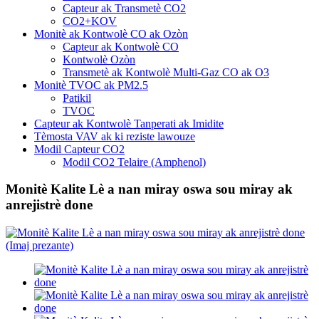
Capteur ak Transmetè CO2
CO2+KOV
Monitè ak Kontwolè CO ak Ozòn
Capteur ak Kontwolè CO
Kontwolè Ozòn
Transmetè ak Kontwolè Multi-Gaz CO ak O3
Monitè TVOC ak PM2.5
Patikil
TVOC
Capteur ak Kontwolè Tanperati ak Imidite
Tèmosta VAV ak ki reziste lawouze
Modil Capteur CO2
Modil CO2 Telaire (Amphenol)
Monitè Kalite Lè a nan miray oswa sou miray ak
anrejistrè done