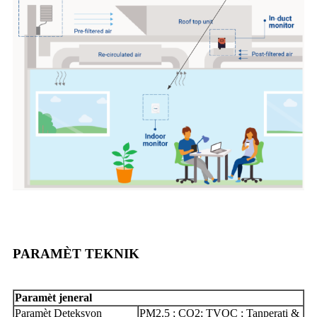
PARAMÈT TEKNIK
Paramèt jeneral
Paramèt Deteksyon
PM2.5 ; CO2; TVOC ; Tanperati &