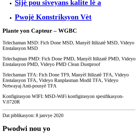
Sijè pou siveyans kalite lè a
Pwojè Konstriksyon Vèt
Plante yon Capteur – WGBC
Telechaman MSD: Fich Done MSD, Manyèl Itilizatè MSD, Videyo
Enstalasyon MSD
Telechajman PMD: Fich Done PMD, Manyèl Itilizatè PMD, Videyo
Enstalasyon PMD, Videyo PMD Clean Dustproof
Telechaman TFA: Fich Done TF9, Manyèl Itilizatè TFA, Videyo
Enstalasyon TFA, Videyo Ranplasman Modil TFA, Videyo
Netwayaj Anti-pousyè TFA
Konfigirasyon WIFI: MSD-WiFi konfigirasyon spesifikasyon-
V.0720R
Dat piblikasyon: 8 janvye 2020
Pwodwi nou yo