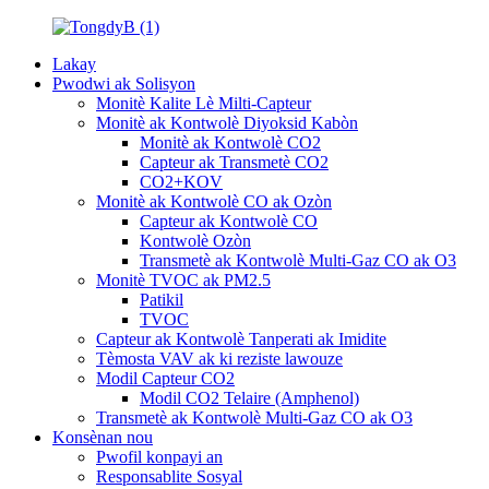
Lakay
Pwodwi ak Solisyon
Monitè Kalite Lè Milti-Capteur
Monitè ak Kontwolè Diyoksid Kabòn
Monitè ak Kontwolè CO2
Capteur ak Transmetè CO2
CO2+KOV
Monitè ak Kontwolè CO ak Ozòn
Capteur ak Kontwolè CO
Kontwolè Ozòn
Transmetè ak Kontwolè Multi-Gaz CO ak O3
Monitè TVOC ak PM2.5
Patikil
TVOC
Capteur ak Kontwolè Tanperati ak Imidite
Tèmosta VAV ak ki reziste lawouze
Modil Capteur CO2
Modil CO2 Telaire (Amphenol)
Transmetè ak Kontwolè Multi-Gaz CO ak O3
Konsènan nou
Pwofil konpayi an
Responsablite Sosyal