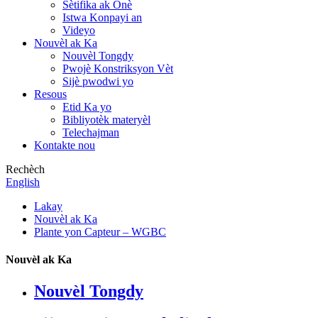
Sètifika ak Onè
Istwa Konpayi an
Videyo
Nouvèl ak Ka
Nouvèl Tongdy
Pwojè Konstriksyon Vèt
Sijè pwodwi yo
Resous
Etid Ka yo
Bibliyotèk materyèl
Telechajman
Kontakte nou
Rechèch
English
Lakay
Nouvèl ak Ka
Plante yon Capteur – WGBC
Nouvèl ak Ka
Nouvèl Tongdy