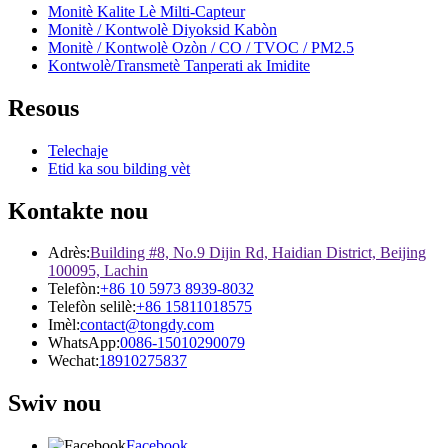
Monitè Kalite Lè Milti-Capteur
Monitè / Kontwolè Diyoksid Kabòn
Monitè / Kontwolè Ozòn / CO / TVOC / PM2.5
Kontwolè/Transmetè Tanperati ak Imidite
Resous
Telechaje
Etid ka sou bilding vèt
Kontakte nou
Adrès:
Building #8, No.9 Dijin Rd, Haidian District, Beijing
100095, Lachin
Telefòn:
+86 10 5973 8939-8032
Telefòn selilè:
+86 15811018575
Imèl:
contact@tongdy.com
WhatsApp:
0086-15010290079
Wechat:
18910275837
Swiv nou
Facebook