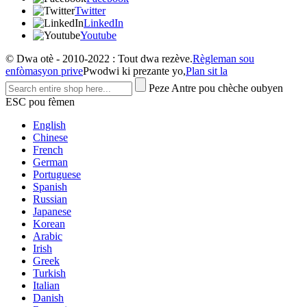
Twitter
LinkedIn
Youtube
© Dwa otè - 2010-2022 : Tout dwa rezève.
Règleman sou
enfòmasyon prive
Pwodwi ki prezante yo,
Plan sit la
Peze Antre pou chèche oubyen
ESC pou fèmen
English
Chinese
French
German
Portuguese
Spanish
Russian
Japanese
Korean
Arabic
Irish
Greek
Turkish
Italian
Danish